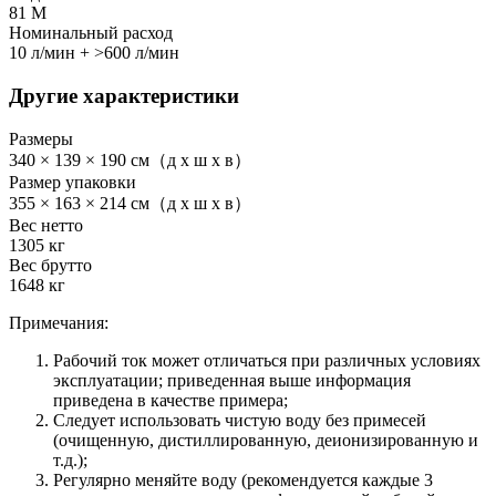
81 М
Номинальный расход
10 л/мин + >600 л/мин
Другие характеристики
Размеры
340 × 139 × 190 см（д x ш x в）
Размер упаковки
355 × 163 × 214 см（д x ш x в）
Вес нетто
1305 кг
Вес брутто
1648 кг
Примечания:
Рабочий ток может отличаться при различных условиях
эксплуатации; приведенная выше информация
приведена в качестве примера;
Следует использовать чистую воду без примесей
(очищенную, дистиллированную, деионизированную и
т.д.);
Регулярно меняйте воду (рекомендуется каждые 3