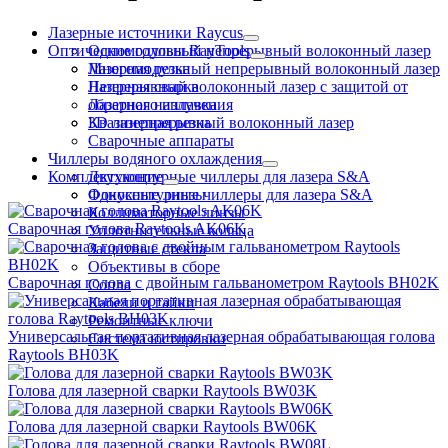
Лазерные источники Rayсus
Оптические головы RayTools
Одномодульный непрерывный волоконный лазер
Многомодульный непрерывный волоконный лазер
Лазерная резка
Непрерывный волоконный лазер с защитой от
Лазерная сварка
обратного излучения
Лазерная наплавка
Квазинепрерывный волоконный лазер
3D лазерная резка
Сварочные аппараты
Чиллеры водяного охлаждения
Комплектующие
Двухконтурные чиллеры для лазера S&A
Одноконтурные чиллеры для лазера S&A
Фокусные линзы
Коллиматорные линзы
Сварочная голова Raytools AK06K
Уплотнительные кольца
Защитные стекла
Объективы в сборе
Сварочная голова c двойным гальванометром Raytools BH02K
Сопла
Кабели и гайки
Ремонтные ключи
Универсальная портативная лазерная обрабатывающая голова
Система юстировки
Raytools BH03K
Голова для лазерной сварки Raytools BW03K
Голова для лазерной сварки Raytools BW06K