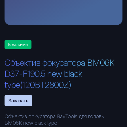
В наличии
Объектив фокусатора BM06K
D37-F190.5 new black
type(120BT2800Z)
Заказать
Объектив фокусатора RayTools для головы
BM06K new black type