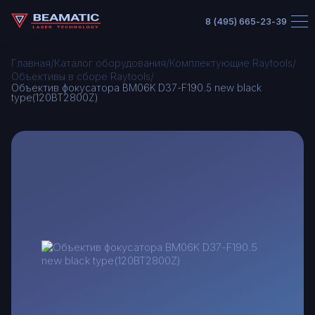
8 (495) 665-23-39
/
/
/
Главная
Каталог оборудования
Комплектующие Raytools
/
Объективы в сборе Raytools
Объектив фокусатора BM06K D37-F190.5 new black
type(120BT2800Z)