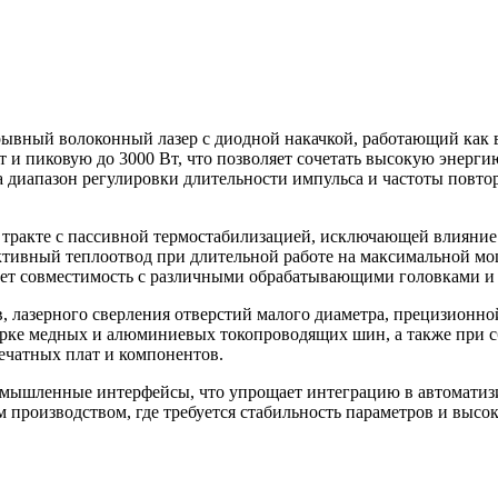
вный волоконный лазер с диодной накачкой, работающий как в
 и пиковую до 3000 Вт, что позволяет сочетать высокую энерг
 а диапазон регулировки длительности импульса и частоты повт
 тракте с пассивной термостабилизацией, исключающей влияние
ктивный теплоотвод при длительной работе на максимальной м
вает совместимость с различными обрабатывающими головками 
, лазерного сверления отверстий малого диаметра, прецизионно
арке медных и алюминиевых токопроводящих шин, а также при с
ечатных плат и компонентов.
ромышленные интерфейсы, что упрощает интеграцию в автомати
роизводством, где требуется стабильность параметров и высока