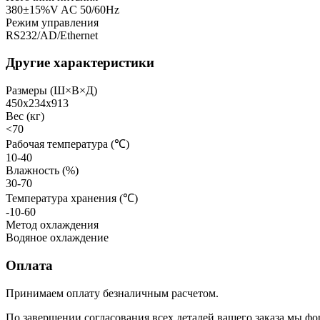
380±15%V AC 50/60Hz
Режим управления
RS232/AD/Ethernet
Другие характеристики
Размеры (Ш×В×Д)
450х234х913
Вес (кг)
<70
Рабочая температура (℃)
10-40
Влажность (%)
30-70
Температура хранения (℃)
-10-60
Метод охлаждения
Водяное охлаждение
Оплата
Принимаем оплату безналичным расчетом.
По завершении согласования всех деталей вашего заказа мы фо