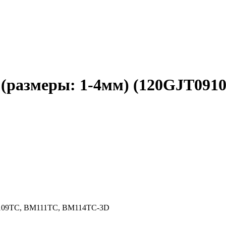
 (размеры: 1-4мм) (120GJT091
M109TC, BM111TC, BM114TC-3D