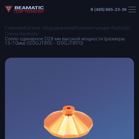
8 (495) 665-23-39
/
/
/
Главная
Каталог оборудования
Комплектующие Raytools
/
Сопла Raytools
Сопло одинарное D28 мм высокой мощности (размеры:
1.5-7.0мм) (120GJT9115 - 120GJT9170)